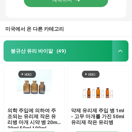
미국에서 온 다른 카테고리
붕규산 유리 바이알
(49)
집
의학 주입에 의하여 주
약제 유리제 주입 병 1ml
제품
조되는 유리제 작은 유
- 고무 마개를 가진 50ml
리병 마개 시약 병 20ml
유리제 작은 유리병
30ml 50ml 100ml
우리 에 관한 것