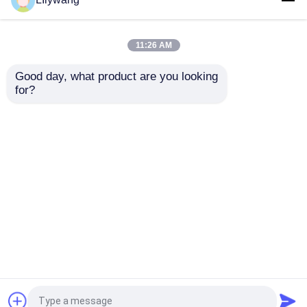
색 유리 시약 병은 항생
유리 바이알
유리병을 주조했습니다
11:26 AM
최고의 가격
최고의 가격
Good day, what product are you looking 
for?
연락처
연락처
더 많은 것을 전망하십시
오
홈
사이트맵
연락처
Desktop Site
사이트맵
개인정보 보호 정책
품질
붕규산 유리 바이알
중국 공장.Copyright ©
2026 CHENGDU JINGU PHARMA-PACK CO.,LTD..