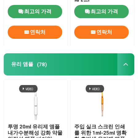
병 5ml
최고의 가격
최고의 가격
유리 앰플
연락처
연락처
붕규산 유리관
성형 유리 바이알
유리 앰플
(78)
브로모부틸 고무마개
알루미늄 플라스틱 캡
스크류 캡 유리 바이알
투명 20ml 유리제 앰플
주입 실크 스크린 인쇄
내가수분해성 강화 약물
를 위한 1ml-25ml 명확
투명 유리관