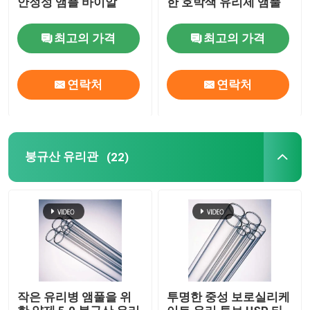
안정성 앰플 바이알
한 호박색 유리제 앰풀
바이알 알루미늄 캡
최고의 가격
최고의 가격
호박색 유리관
연락처
연락처
구강 액체 병
붕규산 유리관
(22)
작은 유리병 앰풀을 위
투명한 중성 보로실리케