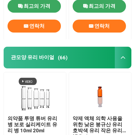
최고의 가격
최고의 가격
공장 투어
연락처
연락처
품질 관리
저희와 연락
관모양 유리 바이얼
(66)
뉴스
블로그
붕규산 유리 바이알
의약품 투명 튜버 유리
약제 액체 의학 사용을
병 보로 실리케이트 유
위한 낮은 붕규산 유리
리 병 10ml 20ml
호박색 유리 작은 유리
관모양 유리 바이얼