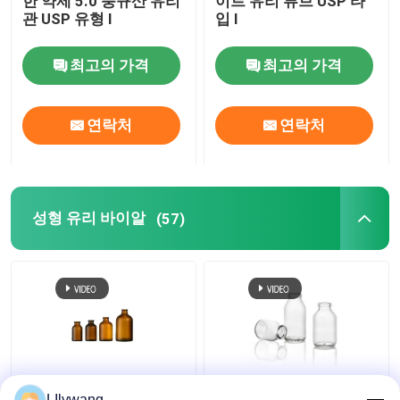
한 약제 5.0 붕규산 유리
이트 유리 튜브 USP 타
관 USP 유형 I
입 I
최고의 가격
최고의 가격
연락처
연락처
성형 유리 바이알
(57)
10ml 30ml 100ml 호박
5ml-100ml 황처리 성형
LIlywang